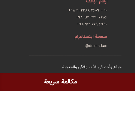
ارقام الهاتف
+98 21 2288 2609 – 10
+98 912 324 7286
+98 912 769 6940
صفحة اینستاغرام
@dr_rastkari
جراح وأخصائي الأنف والأذن والحنجرة
جراح الرأس والرقبة
مكالمة سريعة
جراحة التجمیلیة الأنف والوجه
جراحة الجيوب الأنفية بالمنظار