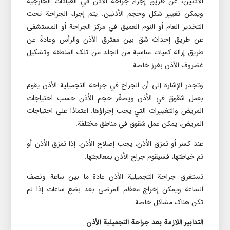
الأذنين، عن طريق إجراء جراحة الأذن في العيادات الخارجية
ويمکن تغيير شکل وحجم الأذنين. يتم إجراء الجراحة تحت
التخدير العام أو النوم العميق في مرکز الجراحة أو المستشفى
عن طريق إحداث شق بين مفترق الأذن والرأس وعادةً عن
طريق إزالة کميات مناسبة من الجلد من تلک المنطقة وتشکيل
غضروف الأذن بغرز خاصة.
وتجدر الإشارة إلى أن الجراح في جراحة التجميلیة الأذن يقوم
بعمل شقوق في الأذن ويصغّر حجم الأذن حسب احتياجات
المريض والتغييرات التي يجب إجراؤها. اعتمادًا على احتياجات
المريض، يمکن عمل شقوق في مناطق مختلفة.
عند کسر أو تمزق الأذن، يجب إصلاح الأذن. إذا تمزق الأذن أو
تم خياطتها، فسيقوم جراح الأذن بمعالجتها.
تستغرق جراحة التجميلیة الأذن عادة ما بين ساعة ونصف
الساعة ويمکن إخراج معظم المرضى بعد بضع ساعات إذا لم
تکن هناک مشاکل خاصة.
التدابير اللازمة بعد جراحة التجميلیة الأذن