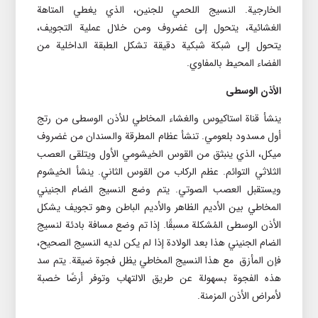
الخارجية. النسيج اللحمي للجنين، الذي يغطي المتاهة
الغشائية، يتحول إلى غضروف ومن خلال عملية التجويف،
يتحول إلى شبکة شبکية دقيقة تشکل الطبقة الداخلية من
الفضاء المحيط بالمفاوي.
الأذن الوسطى
ينشأ قناة استاکيوس والغشاء المخاطي للأذن الوسطى من رتج
أول مسدود بلعومي. تنشأ عظام المطرقة والسندان من غضروف
ميکل، الذي ينبثق من القوس الخيشومي الأول ويتلقى العصب
الثلاثي التوائم. عظم الرکاب من القوس الثاني. ينشأ الخيشوم
ويستقبل العصب الصوتي. يتم وضع النسيج الضام الجنيني
المخاطي بين الأديم الظاهر والأديم الباطن وهو تجويف يشکل
الأذن الوسطى المُشکلة مسبقًا. إذا تم وضع مسافة بادئة لنسيج
الضام الجنيني هذا بعد الولادة إذا لم يکن لديه النسيج الصحيح،
فإن المأزق مع هذا النسیج المخاطي يظل فجوة ضيقة. يتم سد
هذه الفجوة بسهولة عن طريق الالتهاب وتوفر أرضًا خصبة
لأمراض الأذن المزمنة.