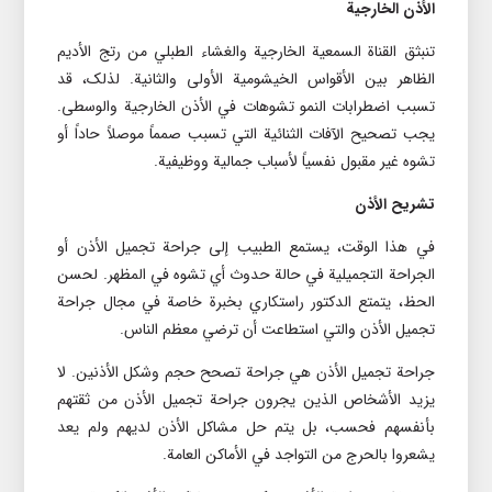
الأذن الخارجية
تنبثق القناة السمعية الخارجية والغشاء الطبلي من رتج الأديم
الظاهر بين الأقواس الخيشومية الأولى والثانية. لذلک، قد
تسبب اضطرابات النمو تشوهات في الأذن الخارجية والوسطى.
يجب تصحيح الآفات الثنائية التي تسبب صمماً موصلاً حاداً أو
تشوه غير مقبول نفسياً لأسباب جمالية ووظيفية.
تشريح الأذن
في هذا الوقت، يستمع الطبيب إلى جراحة تجميل الأذن أو
الجراحة التجميلية في حالة حدوث أي تشوه في المظهر. لحسن
الحظ، يتمتع الدکتور راستکاري بخبرة خاصة في مجال جراحة
تجميل الأذن والتي استطاعت أن ترضي معظم الناس.
جراحة تجميل الأذن هي جراحة تصحح حجم وشکل الأذنين. لا
يزيد الأشخاص الذين يجرون جراحة تجميل الأذن من ثقتهم
بأنفسهم فحسب، بل يتم حل مشاکل الأذن لديهم ولم يعد
يشعروا بالحرج من التواجد في الأماکن العامة.